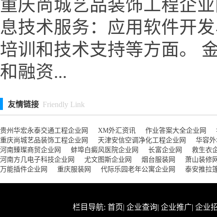
重庆尚城艺品装饰工程企业
息技术服务：应用软件开发
培训和技术支持等方面。 
和融资...
友情链接
Friendly Link
贵州华宏永泰交通工程企业网
XM外汇资讯
作业答案大全企业网
重庆尚城艺品装饰工程企业网
天津安信空调净化工程企业网
华容外
河南臻璨商贸企业网
蚌埠白癜风医院企业网
长富企业网
救生衣
河南方几电子科技企业网
尤文图斯企业网
烟台服装网
萧山装修
万能插件企业网
重庆服装网
代际乐园老年公寓企业网
泰安推拉
栏目导航:
首页
|
企业查询
|
企业推广
|
企业